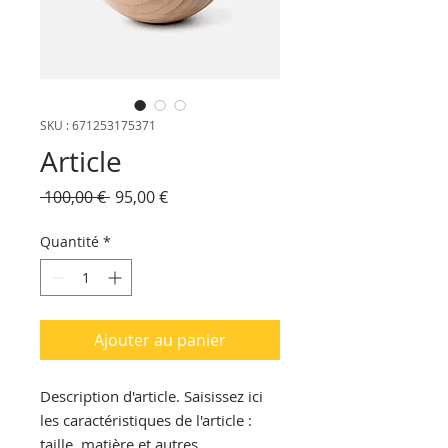
SKU : 671253175371
Article
Prix
Prix
 100,00 € 
95,00 €
original
promotionnel
Quantité
*
Ajouter au panier
Description d'article. Saisissez ici 
les caractéristiques de l'article : 
taille, matière et autres 